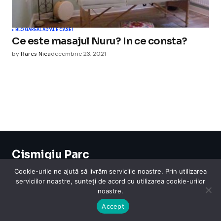
BLOGAREALA
D'ALE CASEI
Ce este masajul Nuru? In ce consta?
by
Rares Nica
decembrie 23, 2021
Cismigiu Parc
© 2024 CismigiuParc. All Rights Reserved.
Cookie-urile ne ajută să livrăm serviciile noastre. Prin utilizarea
Internet
Legislatie
Medical
Moda
Sarbatori
Telefoane
Contact
serviciilor noastre, sunteți de acord cu utilizarea cookie-urilor
noastre.
Accept