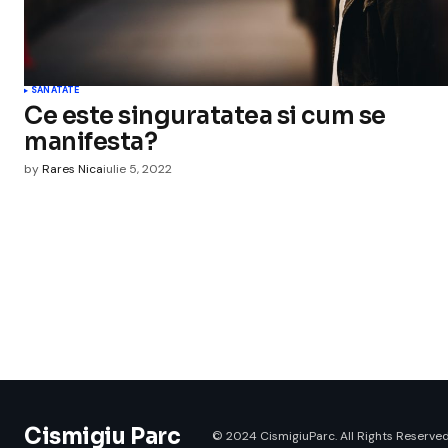
SANATATE
Ce este singuratatea si cum se
manifesta?
by
Rares Nica
iulie 5, 2022
Cismigiu Parc
© 2024 CismigiuParc. All Rights Reserved