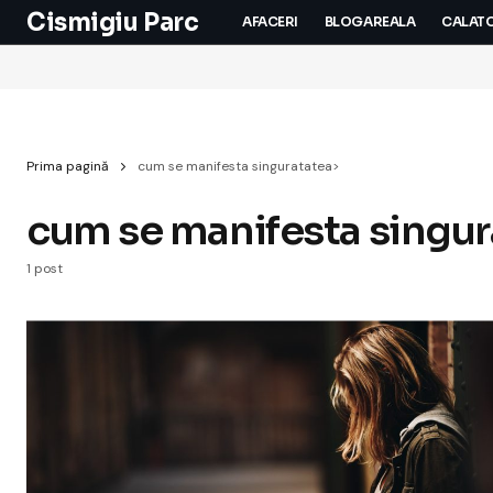
Cismigiu Parc
AFACERI
BLOGAREALA
CALATO
Prima pagină
cum se manifesta singuratatea>
cum se manifesta singur
1 post