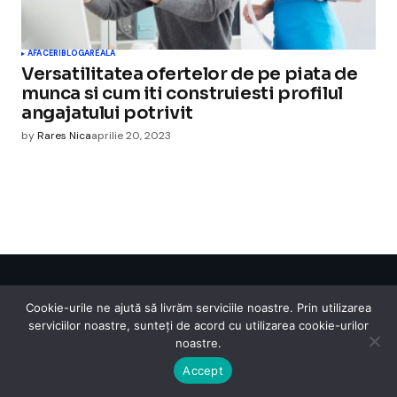
AFACERI
BLOGAREALA
Versatilitatea ofertelor de pe piata de
munca si cum iti construiesti profilul
angajatului potrivit
by
Rares Nica
aprilie 20, 2023
Cismigiu Parc
Cookie-urile ne ajută să livrăm serviciile noastre. Prin utilizarea
© 2024 CismigiuParc. All Rights Reserved.
serviciilor noastre, sunteți de acord cu utilizarea cookie-urilor
Internet
Legislatie
Medical
Moda
Sarbatori
Telefoane
Contact
noastre.
Accept