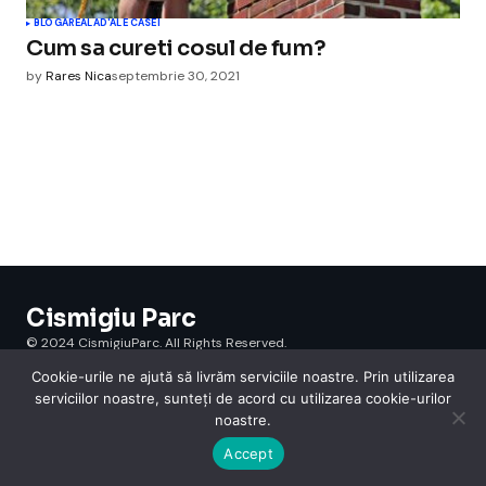
BLOGAREALA
D'ALE CASEI
Cum sa cureti cosul de fum?
by
Rares Nica
septembrie 30, 2021
Cismigiu Parc
© 2024 CismigiuParc. All Rights Reserved.
Internet
Legislatie
Medical
Moda
Sarbatori
Telefoane
Contact
Cookie-urile ne ajută să livrăm serviciile noastre. Prin utilizarea
serviciilor noastre, sunteți de acord cu utilizarea cookie-urilor
noastre.
Accept