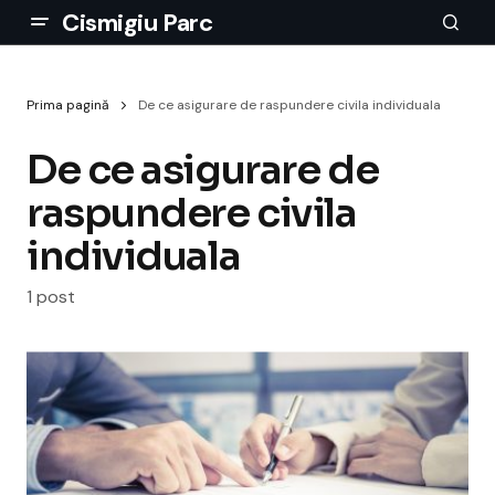
Cismigiu Parc
Prima pagină
De ce asigurare de raspundere civila individuala
De ce asigurare de
raspundere civila
individuala
1 post