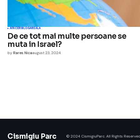
AFACERI
BLOGAREALA
De ce tot mai multe persoane se
muta in Israel?
by
Rares Nica
august 23, 2024
Cismigiu Parc
© 2024 CismigiuParc. All Rights Reserved