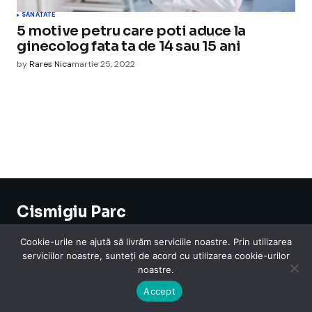
SANATATE
5 motive petru care poti aduce la
ginecolog fata ta de 14 sau 15 ani
by
Rares Nica
martie 25, 2022
Cismigiu Parc
© 2024 CismigiuParc. All Rights Reserved.
Internet
Legislatie
Medical
Moda
Sarbatori
Telefoane
Contact
Cookie-urile ne ajută să livrăm serviciile noastre. Prin utilizarea
serviciilor noastre, sunteți de acord cu utilizarea cookie-urilor
noastre.
Accept