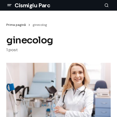
Cismigiu Parc
Prima pagină
ginecolog
ginecolog
1 post