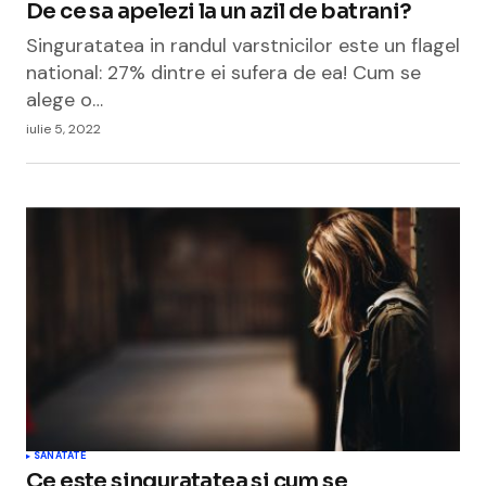
De ce sa apelezi la un azil de batrani?
Singuratatea in randul varstnicilor este un flagel
national: 27% dintre ei sufera de ea! Cum se
alege o…
iulie 5, 2022
SANATATE
Ce este singuratatea si cum se