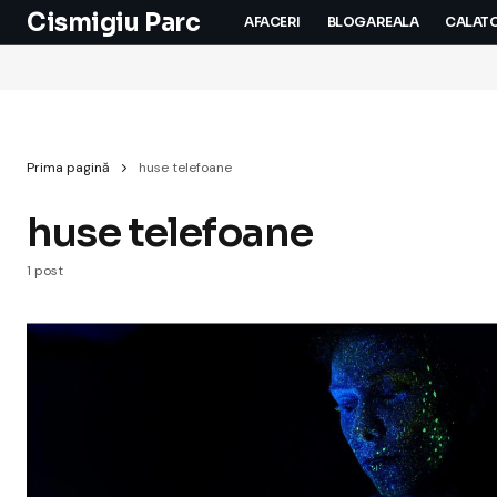
Cismigiu Parc
AFACERI
BLOGAREALA
CALATO
Prima pagină
huse telefoane
huse telefoane
1 post