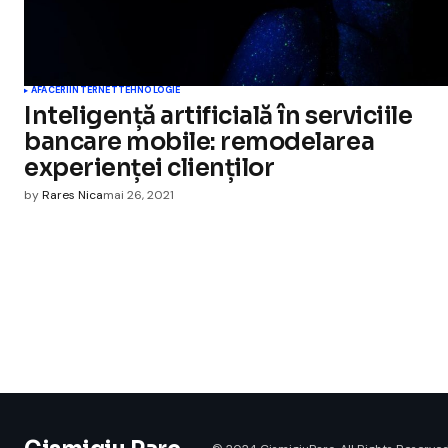
AFACERI
INTERNET
TEHNOLOGIE
Inteligență artificială în serviciile
bancare mobile: remodelarea
experienței clienților
by
Rares Nica
mai 26, 2021