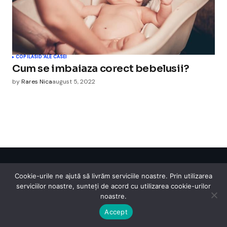
COPILASI
D'ALE CASEI
Cum se imbaiaza corect bebelusii?
by
Rares Nica
august 5, 2022
Cismigiu Parc
Cookie-urile ne ajută să livrăm serviciile noastre. Prin utilizarea
© 2024 CismigiuParc. All Rights Reserved.
serviciilor noastre, sunteți de acord cu utilizarea cookie-urilor
Internet
Legislatie
Medical
Moda
Sarbatori
Telefoane
Contact
noastre.
Accept