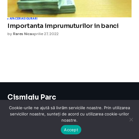
AFACERI
ASIGURARI
Importanta imprumuturilor in banci
by
Rares Nica
aprilie 27, 2022
Cismigiu Parc
© 2024 CismigiuParc. All Rights Reserved.
Cookie-urile ne ajută să livrăm serviciile noastre. Prin utilizarea
Internet
Legislatie
Medical
Moda
Sarbatori
Telefoane
Contact
serviciilor noastre, sunteți de acord cu utilizarea cookie-urilor
noastre.
Accept