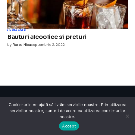
D'ALE CASEI
Bauturi alcoolice si preturi
by
Rares Nica
septembrie 2, 2022
Cismigiu Parc
Cookie-urile ne ajută să livrăm serviciile noastre. Prin utilizarea
© 2024 CismigiuParc. All Rights Reserved.
serviciilor noastre, sunteți de acord cu utilizarea cookie-urilor
Internet
Legislatie
Medical
Moda
Sarbatori
Telefoane
Contact
noastre.
Accept