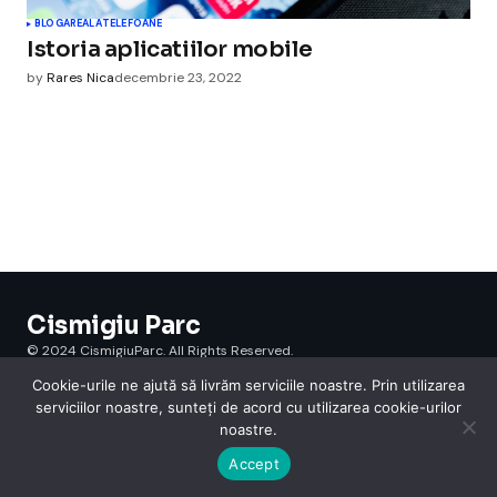
BLOGAREALA
TELEFOANE
Istoria aplicatiilor mobile
by
Rares Nica
decembrie 23, 2022
Cismigiu Parc
© 2024 CismigiuParc. All Rights Reserved.
Internet
Legislatie
Medical
Moda
Sarbatori
Telefoane
Contact
Cookie-urile ne ajută să livrăm serviciile noastre. Prin utilizarea
serviciilor noastre, sunteți de acord cu utilizarea cookie-urilor
noastre.
Accept