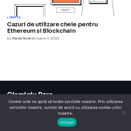
CRYPTO
Cazuri de utilizare cheie pentru
Ethereum si Blockchain
by
Rares Nica
februarie 17, 2023
Cismigiu Parc
© 2024 CismigiuParc. All Rights Reserved.
Cookie-urile ne ajută să livrăm serviciile noastre. Prin utilizarea
Internet
Legislatie
Medical
Moda
Sarbatori
Telefoane
Contact
serviciilor noastre, sunteți de acord cu utilizarea cookie-urilor
noastre.
Accept