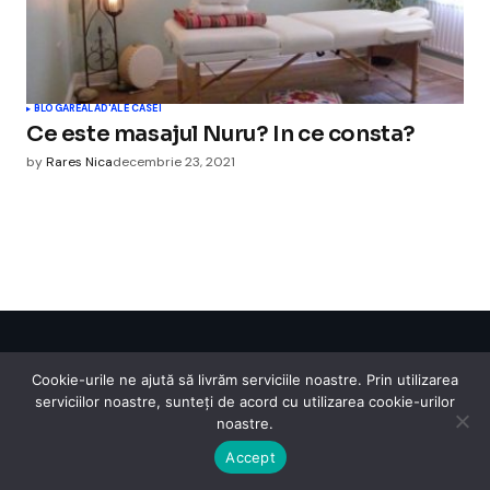
BLOGAREALA
D'ALE CASEI
Ce este masajul Nuru? In ce consta?
by
Rares Nica
decembrie 23, 2021
Cismigiu Parc
Cookie-urile ne ajută să livrăm serviciile noastre. Prin utilizarea
© 2024 CismigiuParc. All Rights Reserved.
serviciilor noastre, sunteți de acord cu utilizarea cookie-urilor
Internet
Legislatie
Medical
Moda
Sarbatori
Telefoane
Contact
noastre.
Accept