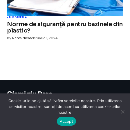
BLOGAREALA
Norme de siguranță pentru bazinele din
plastic?
by
Rares Nica
februarie 1, 2024
Cismigiu Parc
© 2024 CismigiuParc. All Rights Reserved.
Cookie-urile ne ajută să livrăm serviciile noastre. Prin utilizarea
Internet
Legislatie
Medical
Moda
Sarbatori
Telefoane
Contact
serviciilor noastre, sunteți de acord cu utilizarea cookie-urilor
noastre.
Accept