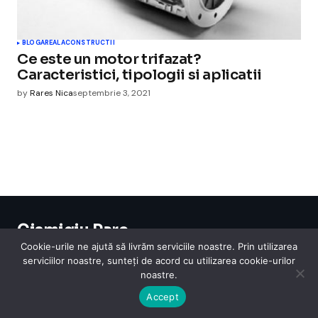
BLOGAREALA
CONSTRUCTII
Ce este un motor trifazat?
Caracteristici, tipologii si aplicatii
by
Rares Nica
septembrie 3, 2021
Cismigiu Parc
© 2024 CismigiuParc. All Rights Reserved.
Cookie-urile ne ajută să livrăm serviciile noastre. Prin utilizarea
Internet
Legislatie
Medical
Moda
Sarbatori
Telefoane
Contact
serviciilor noastre, sunteți de acord cu utilizarea cookie-urilor
noastre.
Accept