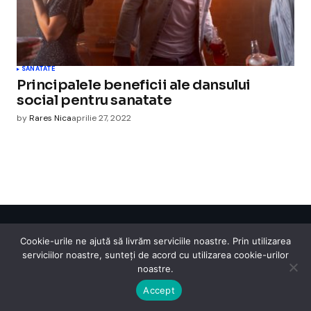
SANATATE
Principalele beneficii ale dansului
social pentru sanatate
by
Rares Nica
aprilie 27, 2022
Cismigiu Parc
Cookie-urile ne ajută să livrăm serviciile noastre. Prin utilizarea
© 2024 CismigiuParc. All Rights Reserved.
serviciilor noastre, sunteți de acord cu utilizarea cookie-urilor
Internet
Legislatie
Medical
Moda
Sarbatori
Telefoane
Contact
noastre.
Accept