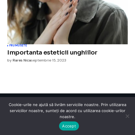
FRUMUSETE
Importanta esteticii unghiilor
by
Rares Nica
septembrie 15, 2023
Cookie-urile ne ajută să livrăm serviciile noastre. Prin utilizarea
Cismigiu Parc
serviciilor noastre, sunteți de acord cu utilizarea cookie-urilor
© 2024 CismigiuParc. All Rights Reserved.
noastre.
Internet
Legislatie
Medical
Moda
Sarbatori
Telefoane
Contact
Accept