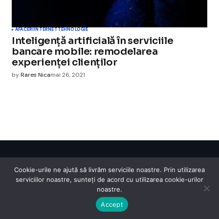
AFACERI
INTERNET
TEHNOLOGIE
Inteligență artificială în serviciile
bancare mobile: remodelarea
experienței clienților
by
Rares Nica
mai 26, 2021
Cismigiu Parc
Cookie-urile ne ajută să livrăm serviciile noastre. Prin utilizarea
© 2024 CismigiuParc. All Rights Reserved.
serviciilor noastre, sunteți de acord cu utilizarea cookie-urilor
Internet
Legislatie
Medical
Moda
Sarbatori
Telefoane
Contact
noastre.
Accept