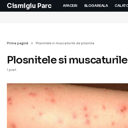
Cismigiu Parc
AFACERI
BLOGAREALA
CALATO
Prima pagină
Plosnitele si muscaturile de plosnita
Plosnitele si muscaturile
1 post