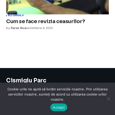
BLOGAREALA
Cum se face revizia ceasurilor?
by
Rares Nica
octombrie 4, 2021
Cismigiu Parc
© 2024 CismigiuParc. All Rights Reserved.
Cookie-urile ne ajută să livrăm serviciile noastre. Prin utilizarea
Internet
Legislatie
Medical
Moda
Sarbatori
Telefoane
Contact
serviciilor noastre, sunteți de acord cu utilizarea cookie-urilor
noastre.
Accept