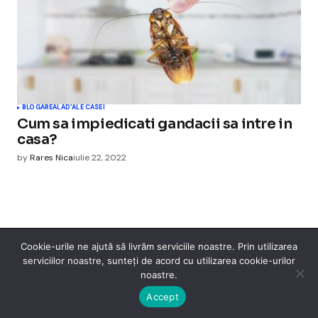
BLOGAREALA
D'ALE CASEI
Cum sa impiedicati gandacii sa intre in
casa?
by
Rares Nica
iulie 22, 2022
Cookie-urile ne ajută să livrăm serviciile noastre. Prin utilizarea
Cismigiu Parc
serviciilor noastre, sunteți de acord cu utilizarea cookie-urilor
noastre.
© 2024 CismigiuParc. All Rights Reserved.
Internet
Legislatie
Medical
Moda
Sarbatori
Telefoane
Contact
Accept