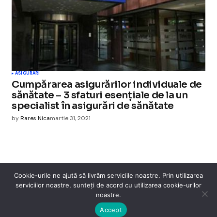
ASIGURARI
Cumpărarea asigurărilor individuale de
sănătate – 3 sfaturi esențiale de la un
specialist în asigurări de sănătate
by
Rares Nica
martie 31, 2021
Cookie-urile ne ajută să livrăm serviciile noastre. Prin utilizarea
serviciilor noastre, sunteți de acord cu utilizarea cookie-urilor
Cismigiu Parc
noastre.
© 2024 CismigiuParc. All Rights Reserved.
Internet
Legislatie
Medical
Moda
Sarbatori
Telefoane
Contact
Accept