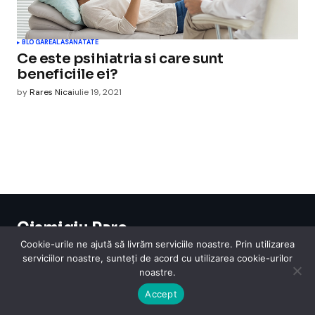
BLOGAREALA
SANATATE
Ce este psihiatria si care sunt
beneficiile ei?
by
Rares Nica
iulie 19, 2021
Cismigiu Parc
© 2024 CismigiuParc. All Rights Reserved.
Cookie-urile ne ajută să livrăm serviciile noastre. Prin utilizarea
Internet
Legislatie
Medical
Moda
Sarbatori
Telefoane
Contact
serviciilor noastre, sunteți de acord cu utilizarea cookie-urilor
noastre.
Accept