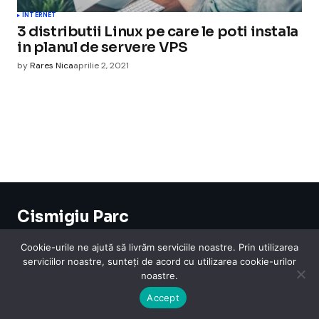
INTERNET
3 distributii Linux pe care le poti instala
in planul de servere VPS
by
Rares Nica
aprilie 2, 2021
Cismigiu Parc
© 2024 CismigiuParc. All Rights Reserved.
Internet
Legislatie
Medical
Moda
Sarbatori
Telefoane
Contact
Cookie-urile ne ajută să livrăm serviciile noastre. Prin utilizarea
serviciilor noastre, sunteți de acord cu utilizarea cookie-urilor
noastre.
Accept