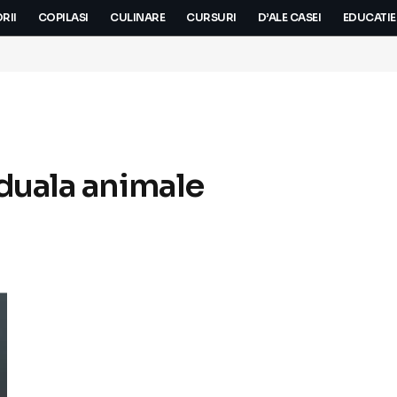
RII
COPILASI
CULINARE
CURSURI
D’ALE CASEI
EDUCATIE
iduala animale