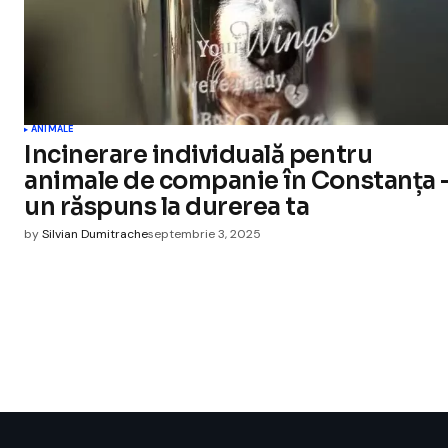
ANIMALE
Incinerare individuală pentru
animale de companie în Constanța 
un răspuns la durerea ta
by
Silvian Dumitrache
septembrie 3, 2025