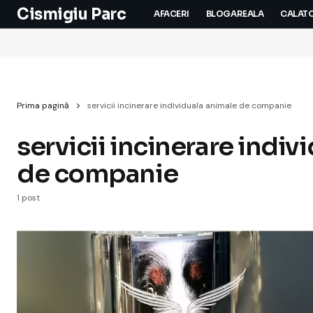
Cismigiu Parc
AFACERI
BLOGAREALA
CALATO
Prima pagină
servicii incinerare individuala animale de companie
servicii incinerare indiv
de companie
1 post