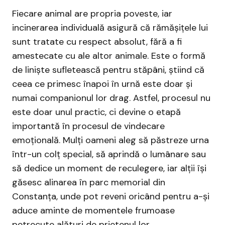
Fiecare animal are propria poveste, iar
incinerarea individuală asigură că rămășițele lui
sunt tratate cu respect absolut, fără a fi
amestecate cu ale altor animale. Este o formă
de liniște sufletească pentru stăpâni, știind că
ceea ce primesc înapoi în urnă este doar și
numai companionul lor drag. Astfel, procesul nu
este doar unul practic, ci devine o etapă
importantă în procesul de vindecare
emoțională. Mulți oameni aleg să păstreze urna
într-un colț special, să aprindă o lumânare sau
să dedice un moment de reculegere, iar alții își
găsesc alinarea în parc memorial din
Constanța, unde pot reveni oricând pentru a-și
aduce aminte de momentele frumoase
petrecute alături de prietenul lor.