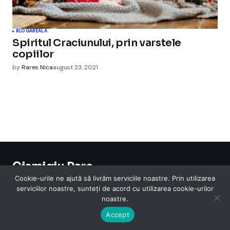
BLOGAREALA
Spiritul Craciunului, prin varstele
copiilor
by
Rares Nica
august 23, 2021
Cismigiu Parc
© 2024 CismigiuParc. All Rights Reserved.
Cookie-urile ne ajută să livrăm serviciile noastre. Prin utilizarea
Internet
Legislatie
Medical
Moda
Sarbatori
Telefoane
Contact
serviciilor noastre, sunteți de acord cu utilizarea cookie-urilor
noastre.
Accept