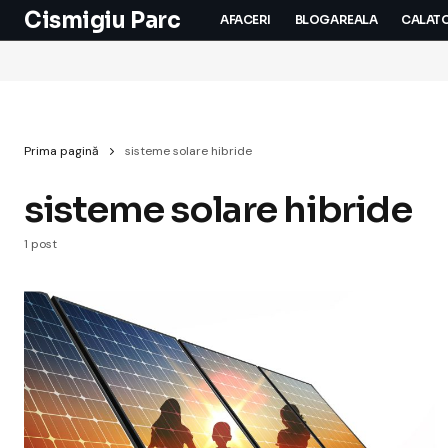
Cismigiu Parc
AFACERI
BLOGAREALA
CALATO
Prima pagină
sisteme solare hibride
sisteme solare hibride
1 post