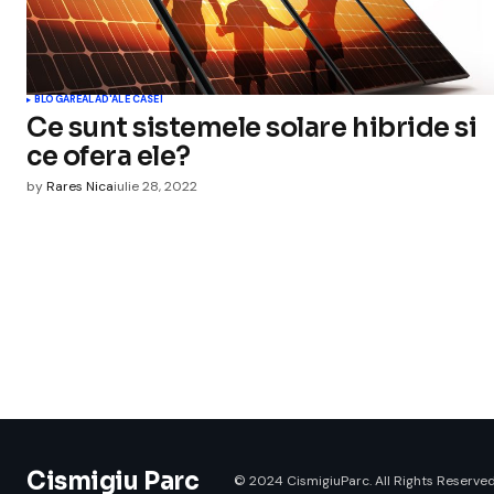
BLOGAREALA
D'ALE CASEI
Ce sunt sistemele solare hibride si
ce ofera ele?
by
Rares Nica
iulie 28, 2022
Cismigiu Parc
© 2024 CismigiuParc. All Rights Reserved