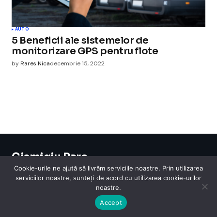
AUTO
5 Beneficii ale sistemelor de
monitorizare GPS pentru flote
by
Rares Nica
decembrie 15, 2022
Cismigiu Parc
© 2024 CismigiuParc. All Rights Reserved.
Cookie-urile ne ajută să livrăm serviciile noastre. Prin utilizarea
Internet
Legislatie
Medical
Moda
Sarbatori
Telefoane
Contact
serviciilor noastre, sunteți de acord cu utilizarea cookie-urilor
noastre.
Accept