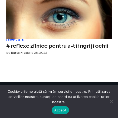
FRUMUSETE
4 reflexe zilnice pentru a-ti ingriji ochii
by
Rares Nica
iulie 28, 2022
Cookie-urile ne ajută să livrăm serviciile noastre. Prin utilizarea
Cismigiu Parc
serviciilor noastre, sunteți de acord cu utilizarea cookie-urilor
© 2024 CismigiuParc. All Rights Reserved.
noastre.
Internet
Legislatie
Medical
Moda
Sarbatori
Telefoane
Contact
Accept