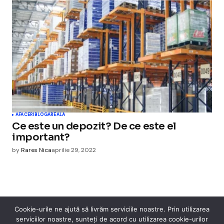
AFACERI
BLOGAREALA
Ce este un depozit? De ce este el
important?
by
Rares Nica
aprilie 29, 2022
Cookie-urile ne ajută să livrăm serviciile noastre. Prin utilizarea
serviciilor noastre, sunteți de acord cu utilizarea cookie-urilor
Cismigiu Parc