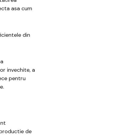
irecta asa cum
cientele din
ea
or invechite, a
rece pentru
e.
unt
 productie de