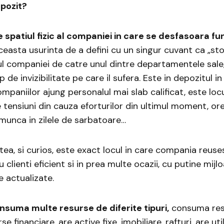
pozit?
 spatiul fizic al companiei in care se desfasoara fu
Aceasta usurinta de a defini cu un singur cuvant ca „st
ul companiei de catre unul dintre departamentele sale,
p de invizibilitate pe care il sufera. Este in depozitul in
mpaniilor ajung personalul mai slab calificat, este loc
 tensiuni din cauza eforturilor din ultimul moment, ore
munca in zilele de sarbatoare…
ea, si curios, este exact locul in care compania reuse
u clienti eficient si in prea multe ocazii, cu putine mij
e actualizate.
nsuma multe resurse de diferite tipuri,
consuma res
 financiare, are active fixe, imobiliare, rafturi, are uti