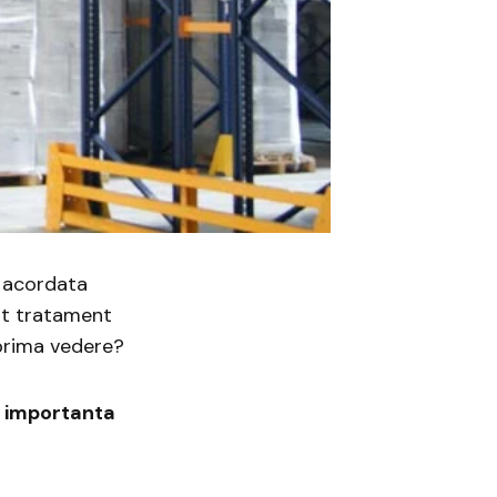
 acordata
st tratament
prima vedere?
e importanta