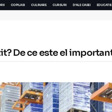
RII
COPILASI
CULINARE
CURSURI
D’ALE CASEI
EDUCATIE
t? De ce este el importan