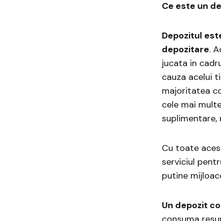
Ce este un de
Depozitul este
depozitare
. 
jucata in cadr
cauza acelui ti
majoritatea co
cele mai multe
suplimentare, 
Cu toate acest
serviciul pentr
putine mijloac
Un depozit co
consuma resurse