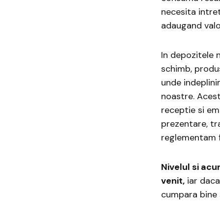
necesita intre
adaugand valo
In depozitele 
schimb, produse
unde indeplini
noastre. Acest
receptie si emi
prezentare, t
reglementam fl
Nivelul si ac
venit,
iar daca
cumpara bine s