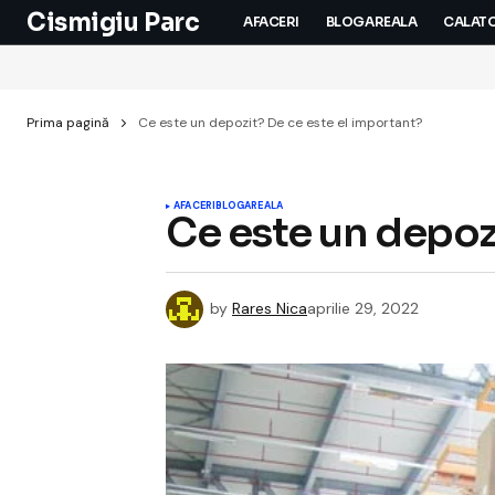
Cismigiu Parc
AFACERI
BLOGAREALA
CALATO
Prima pagină
Ce este un depozit? De ce este el important?
AFACERI
BLOGAREALA
Ce este un depozi
by
Rares Nica
aprilie 29, 2022