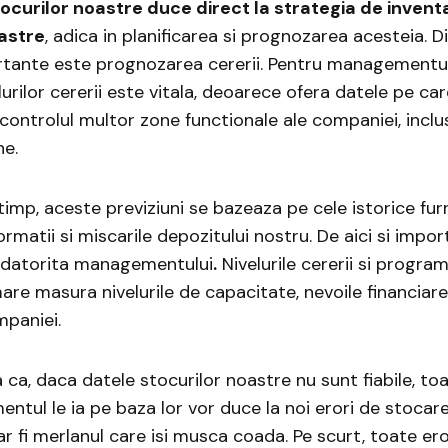
stocurilor noastre
duce direct la strategia de invent
astre
, adica in planificarea si prognozarea acesteia. D
rtante este prognozarea cererii. Pentru managementu
urilor cererii este vitala, deoarece ofera datele pe ca
 controlul multor zone functionale ale companiei, inclus
ne.
 timp, aceste previziuni se bazeaza pe cele istorice fur
formatii si miscarile depozitului nostru. De aici si impo
ale datorita managementului
.
Nivelurile cererii si progr
are masura nivelurile de capacitate, nevoile financiare
mpaniei.
ca, daca datele stocurilor noastre nu sunt fiabile, toa
tul le ia pe baza lor vor duce la noi erori de stocare
r fi merlanul care isi musca coada. Pe scurt, toate eror