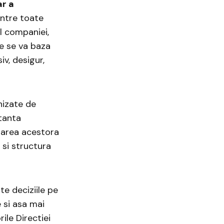
ar a
intre toate
l companiei,
re se va baza
iv, desigur,
nizate de
rtanta
amarea acestora
 si structura
te deciziile pe
 si asa mai
ile Directiei