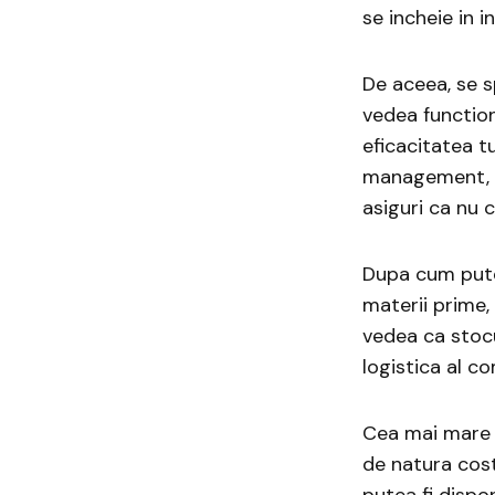
se incheie in i
De aceea, se s
vedea function
eficacitatea tu
management, 
asiguri ca nu 
Dupa cum pute
materii prime,
vedea ca stocu
logistica al co
Cea mai mare p
de natura cost
putea fi dispo