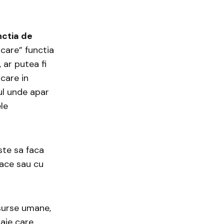
nctia de
ocare” functia
 ar putea fi
 care in
ul unde apar
le
ste sa faca
loace sau cu
urse umane,
laje care