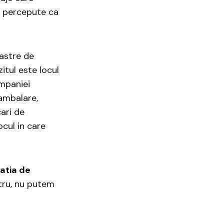
a percepute ca
oastre de
itul este locul
ompaniei
 ambalare,
cari de
ocul in care
atia de
stru, nu putem