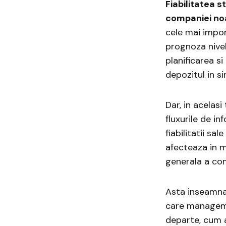
Fiabilitatea 
companiei no
cele mai impo
prognoza nivel
planificarea si
depozitul in si
Dar, in acelasi
fluxurile de in
fiabilitatii s
afecteaza in m
generala a co
Asta inseamna 
care managemen
departe, cum a