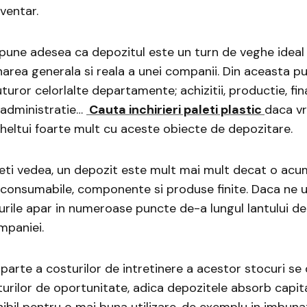
nventar.
pune adesea ca depozitul este un turn de veghe ideal
area generala si reala a unei companii. Din aceasta p
turor celorlalte departamente; achizitii, productie, fin
administratie…
Cauta inchirieri paleti plastic
daca vr
cheltui foarte mult cu aceste obiecte de depozitare.
ti vedea, un depozit este mult mai mult decat o acu
 consumabile, componente si produse finite. Daca ne 
rile apar in numeroase puncte de-a lungul lantului d
mpaniei.
arte a costurilor de intretinere a acestor stocuri se 
urilor de oportunitate, adica depozitele absorb capita
nibil pentru o mai buna utilizare, de exemplu in imbuna