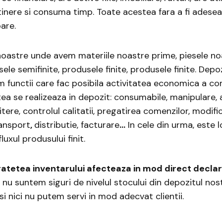
tinere si consuma timp. Toate acestea fara a fi adese
are.
noastre unde avem materiile noastre prime, piesele n
le semifinite, produsele finite, produsele finite. Depoz
m functii care fac posibila activitatea economica a c
ea se realizeaza in depozit: consumabile, manipulare,
tere, controlul calitatii, pregatirea comenzilor, modifi
ransport
,
distributie, facturare
…
In cele din urma, este l
uxul produsului finit.
uratetea inventarului afecteaza in mod direct declar
 nu suntem siguri de nivelul stocului din depozitul no
i nici nu putem servi in mod adecvat clientii.