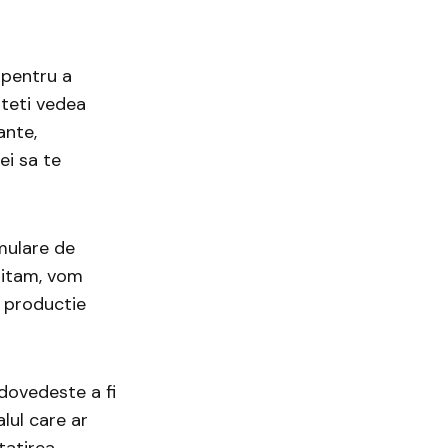
 pentru a
uteti vedea
ante,
ei sa te
mulare de
uitam, vom
e productie
dovedeste a fi
lul care ar
tatirea