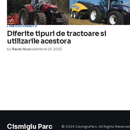
AGRICULTURA
AUTO
Diferite tipuri de tractoare si
utilizarile acestora
by
Rares Nica
noiembrie 23, 2022
Cismigiu Parc
© 2024 CismigiuParc. All Rights Reserved