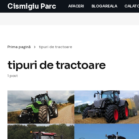
Cismigiu Parc
AFACERI
BLOGAREALA
CALATO
Prima pagină
tipuri de tractoare
tipuri de tractoare
1 post