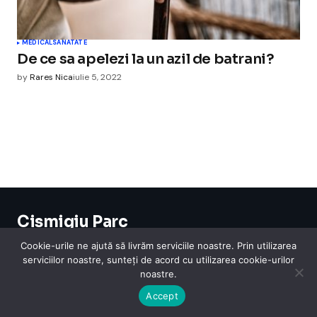
MEDICAL
SANATATE
De ce sa apelezi la un azil de batrani?
by
Rares Nica
iulie 5, 2022
Cismigiu Parc
© 2024 CismigiuParc. All Rights Reserved.
Cookie-urile ne ajută să livrăm serviciile noastre. Prin utilizarea
Internet
Legislatie
Medical
Moda
Sarbatori
Telefoane
Contact
serviciilor noastre, sunteți de acord cu utilizarea cookie-urilor
noastre.
Accept