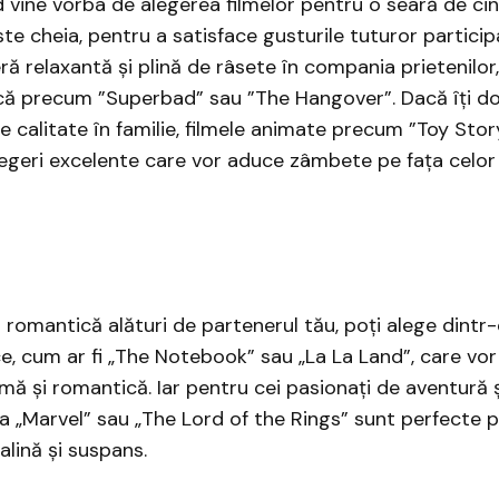
d vine vorba de alegerea filmelor pentru o seară de c
ste cheia, pentru a satisface gusturile tuturor particip
ră relaxantă și plină de râsete în compania prietenilor,
că precum ”Superbad” sau ”The Hangover”. Dacă îți do
e calitate în familie, filmele animate precum ”Toy Stor
geri excelente care vor aduce zâmbete pe fața celor m
 romantică alături de partenerul tău, poți alege dintr
e, cum ar fi „The Notebook” sau „La La Land”, care vor
mă și romantică. Iar pentru cei pasionați de aventură ș
ria „Marvel” sau „The Lord of the Rings” sunt perfecte p
lină și suspans.