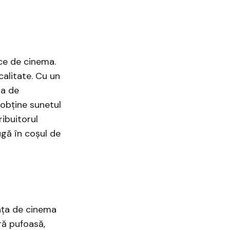
ce de cinema.
calitate. Cu un
ra de
 obține sunetul
ribuitorul
gă în coșul de
nța de cinema
ră pufoasă,