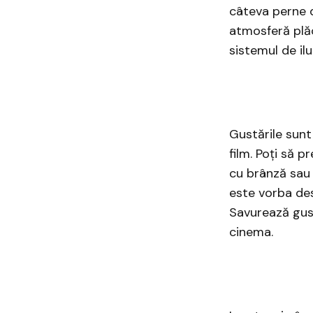
câteva perne d
atmosferă plăc
sistemul de il
Gustările sunt
film. Poți să 
cu brânză sau c
este vorba des
Savurează gust
cinema.