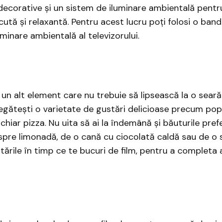
ecorative și un sistem de iluminare ambientală pentr
ută și relaxantă. Pentru acest lucru poți folosi o ban
uminare ambientală al televizorului.
 un alt element care nu trebuie să lipsească la o seară
pregătești o varietate de gustări delicioase precum po
hiar pizza. Nu uita să ai la îndemână și băuturile prefe
pre limonadă, de o cană cu ciocolată caldă sau de o st
ările în timp ce te bucuri de film, pentru a completa