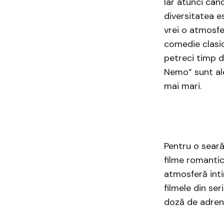
Iar atunci cân
diversitatea e
vrei o atmosfe
comedie clasi
petreci timp d
Nemo” sunt ale
mai mari.
Pentru o seară
filme romantic
atmosferă inti
filmele din se
doză de adrena