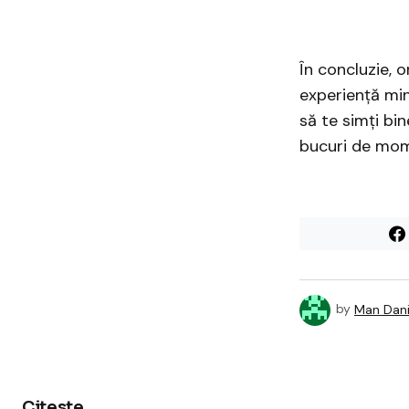
În concluzie, 
experiență min
să te simți bin
bucuri de mom
by
Man Dani
Citeste