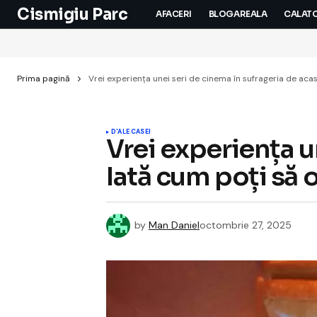
Cismigiu Parc
AFACERI
BLOGAREALA
CALATO
Prima pagină
Vrei experiența unei seri de cinema în sufrageria de acas
D'ALE CASEI
Vrei experiența u
Iată cum poți să o
by
Man Daniel
octombrie 27, 2025