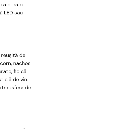
u a crea o
dă LED sau
 reușită de
pcorn, nachos
rate, fie că
iclă de vin.
 atmosfera de