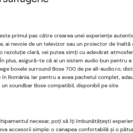
ste primul pas către crearea unei experiențe autenti
e, ai nevoie de un televizor sau un proiector de înaltă 
o rezoluție clară, vei putea simți cu adevărat atmosfe
În plus, asigură-te că ai un sistem audio bun pentru a
lege boxele surround Bose 700
de pe all-audio.ro, dist
 în România. Iar pentru a avea pachetul complet, adau
 un soundbar Bose compatibil, disponibil pe site.
hipamentul necesar, poți să îți îmbunătățești experie
a accesorii simple: o canapea confortabilă și o pătu