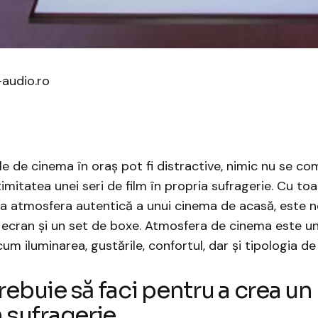
-audio.ro
ile de cinema în oraș pot fi distractive, nimic nu se c
timitatea unei seri de film în propria sufragerie. Cu to
ea atmosfera autentică a unui cinema de acasă, este n
 ecran și un set de boxe. Atmosfera de cinema este u
m iluminarea, gustările, confortul, dar și tipologia de 
trebuie să faci pentru a crea u
în sufragerie