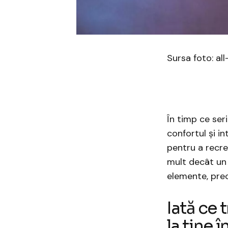
Sursa foto: all
În timp ce ser
confortul și in
pentru a recr
mult decât un
elemente, precu
Iată ce 
la tine 