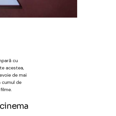
ompară cu
ate acestea,
evoie de mai
n cumul de
filme.
n cinema