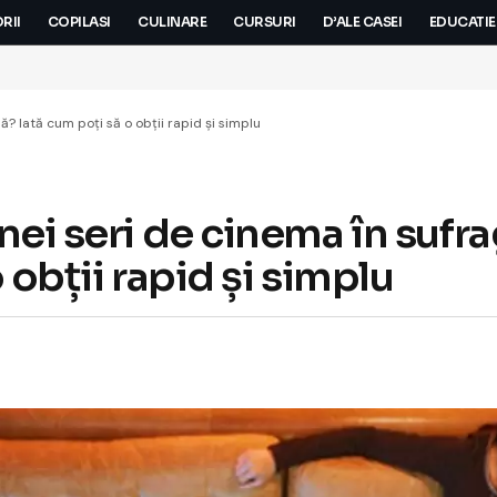
RII
COPILASI
CULINARE
CURSURI
D’ALE CASEI
EDUCATIE
ă? Iată cum poți să o obții rapid și simplu
nei seri de cinema în sufr
 obții rapid și simplu