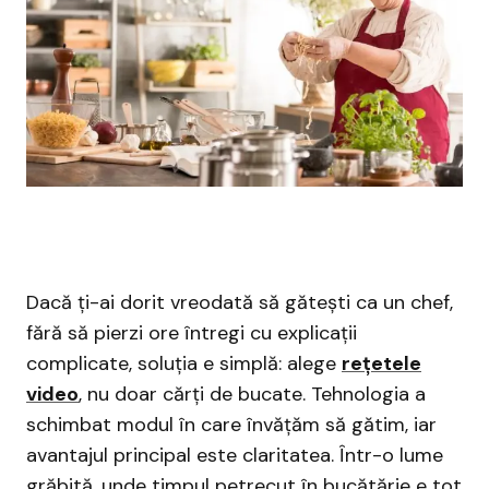
Dacă ți-ai dorit vreodată să gătești ca un chef,
fără să pierzi ore întregi cu explicații
complicate, soluția e simplă: alege
rețetele
video
, nu doar cărți de bucate. Tehnologia a
schimbat modul în care învățăm să gătim, iar
avantajul principal este claritatea. Într-o lume
grăbită, unde timpul petrecut în bucătărie e tot