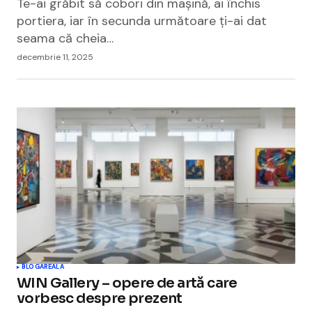
Te-ai grăbit să cobori din mașină, ai închis
portiera, iar în secunda următoare ți-ai dat
seama că cheia…
decembrie 11, 2025
BLOGAREALA
WIN Gallery – opere de artă care
vorbesc despre prezent