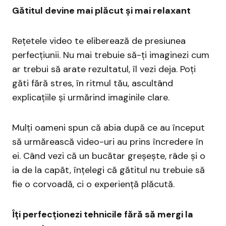
Gătitul devine mai plăcut și mai relaxant
Rețetele video te eliberează de presiunea
perfecțiunii. Nu mai trebuie să-ți imaginezi cum
ar trebui să arate rezultatul, îl vezi deja. Poți
găti fără stres, în ritmul tău, ascultând
explicațiile și urmărind imaginile clare.
Mulți oameni spun că abia după ce au început
să urmărească video-uri au prins încredere în
ei. Când vezi că un bucătar greșește, râde și o
ia de la capăt, înțelegi că gătitul nu trebuie să
fie o corvoadă, ci o experiență plăcută.
Îți perfecționezi tehnicile fără să mergi la