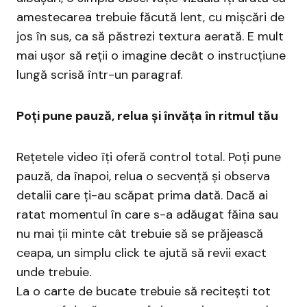
amestecarea trebuie făcută lent, cu mișcări de
jos în sus, ca să păstrezi textura aerată. E mult
mai ușor să reții o imagine decât o instrucțiune
lungă scrisă într-un paragraf.
Poți pune pauză, relua și învăța în ritmul tău
Rețetele video îți oferă control total. Poți pune
pauză, da înapoi, relua o secvență și observa
detalii care ți-au scăpat prima dată. Dacă ai
ratat momentul în care s-a adăugat făina sau
nu mai ții minte cât trebuie să se prăjească
ceapa, un simplu click te ajută să revii exact
unde trebuie.
La o carte de bucate trebuie să recitești tot