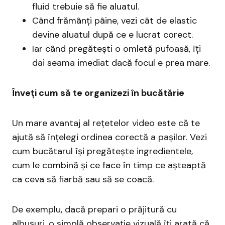
fluid trebuie să fie aluatul.
Când frămânți pâine, vezi cât de elastic
devine aluatul după ce e lucrat corect.
Iar când pregătești o omletă pufoasă, îți
dai seama imediat dacă focul e prea mare.
Înveți cum să te organizezi în bucătărie
Un mare avantaj al rețetelor video este că te
ajută să înțelegi ordinea corectă a pașilor. Vezi
cum bucătarul își pregătește ingredientele,
cum le combină și ce face în timp ce așteaptă
ca ceva să fiarbă sau să se coacă.
De exemplu, dacă prepari o prăjitură cu
albușuri, o simplă observație vizuală îți arată că