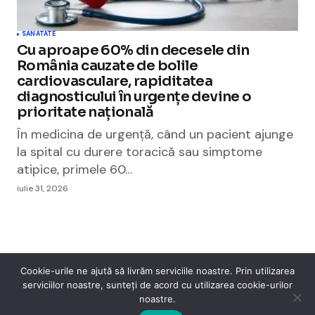
SANATATE
Cu aproape 60% din decesele din
România cauzate de bolile
cardiovasculare, rapiditatea
diagnosticului în urgențe devine o
prioritate națională
În medicina de urgență, când un pacient ajunge
la spital cu durere toracică sau simptome
atipice, primele 60…
iulie 31, 2026
Cookie-urile ne ajută să livrăm serviciile noastre. Prin utilizarea
serviciilor noastre, sunteți de acord cu utilizarea cookie-urilor
Cismigiu Parc
noastre.
© 2024 CismigiuParc. All Rights Reserved.
Internet
Legislatie
Medical
Moda
Sarbatori
Telefoane
Contact