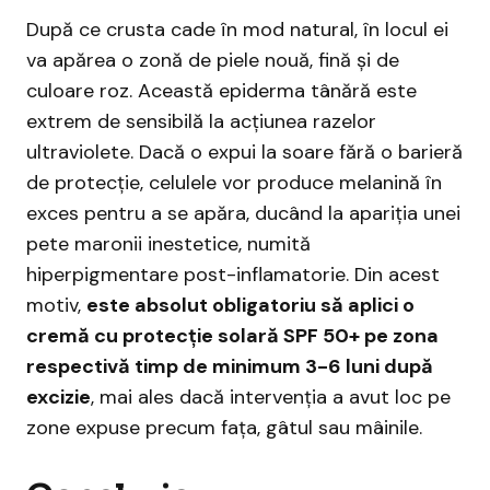
După ce crusta cade în mod natural, în locul ei
va apărea o zonă de piele nouă, fină și de
culoare roz. Această epiderma tânără este
extrem de sensibilă la acțiunea razelor
ultraviolete. Dacă o expui la soare fără o barieră
de protecție, celulele vor produce melanină în
exces pentru a se apăra, ducând la apariția unei
pete maronii inestetice, numită
hiperpigmentare post-inflamatorie. Din acest
motiv,
este absolut obligatoriu să aplici o
cremă cu protecție solară SPF 50+ pe zona
respectivă timp de minimum 3-6 luni după
excizie
, mai ales dacă intervenția a avut loc pe
zone expuse precum fața, gâtul sau mâinile.