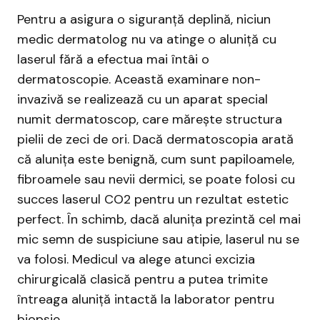
Pentru a asigura o siguranță deplină, niciun
medic dermatolog nu va atinge o aluniță cu
laserul fără a efectua mai întâi o
dermatoscopie. Această examinare non-
invazivă se realizează cu un aparat special
numit dermatoscop, care mărește structura
pielii de zeci de ori. Dacă dermatoscopia arată
că alunița este benignă, cum sunt papiloamele,
fibroamele sau nevii dermici, se poate folosi cu
succes laserul CO2 pentru un rezultat estetic
perfect. În schimb, dacă alunița prezintă cel mai
mic semn de suspiciune sau atipie, laserul nu se
va folosi. Medicul va alege atunci excizia
chirurgicală clasică pentru a putea trimite
întreaga aluniță intactă la laborator pentru
biopsie.