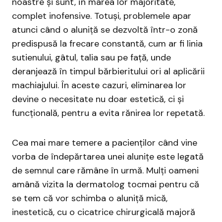
noastre și sunt, în marea lor majoritate,
complet inofensive. Totuși, problemele apar
atunci când o aluniță se dezvoltă într-o zonă
predispusă la frecare constantă, cum ar fi linia
sutienului, gâtul, talia sau pe față, unde
deranjează în timpul bărbieritului ori al aplicării
machiajului. În aceste cazuri, eliminarea lor
devine o necesitate nu doar estetică, ci și
funcțională, pentru a evita rănirea lor repetată.
Cea mai mare temere a pacienților când vine
vorba de îndepărtarea unei alunițe este legată
de semnul care rămâne în urmă. Mulți oameni
amână vizita la dermatolog tocmai pentru că
se tem că vor schimba o aluniță mică,
inestetică, cu o cicatrice chirurgicală majoră