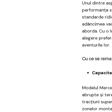
Unul dintre as
performanța sa
standarde ridi
adâncimea vadu
aborda. Cu o l
alegere prefer
aventurile lor.
Cu ce se rema
Capacita
Modelul Merce
abrupte și ter
tracțiuni super
zonelor monta