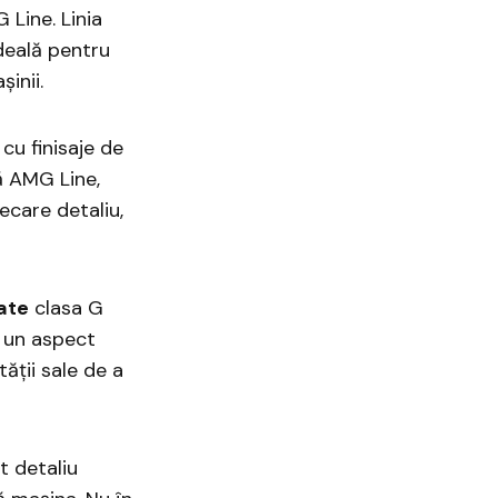
 Line. Linia
deală pentru
șinii.
cu finisaje de
tă AMG Line,
ecare detaliu,
ate
clasa G
i un aspect
ății sale de a
t detaliu