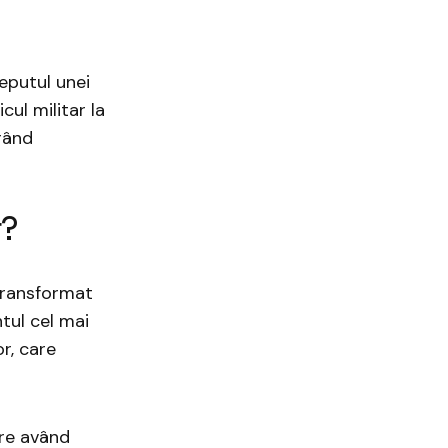
ceputul unei
cul militar la
rând
r?
 transformat
ntul cel mai
r, care
are având