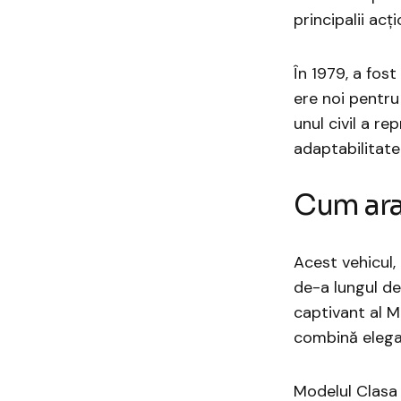
principalii ac
În 1979, a fos
ere noi pentr
unul civil a r
adaptabilitatea
Cum ara
Acest vehicul, 
de-a lungul dec
captivant al M
combină elega
Modelul Clasa 