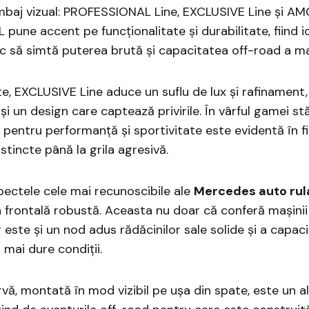
imbaj vizual: PROFESSIONAL Line, EXCLUSIVE Line și AMG
une accent pe funcționalitate și durabilitate, fiind i
c să simtă puterea brută și capacitatea off-road a ma
te, EXCLUSIVE Line aduce un suflu de lux și rafinament, 
 și un design care captează privirile. În vârful gamei s
pentru performanță și sportivitate este evidentă în fi
istincte până la grila agresivă.
pectele cele mai recunoscibile ale
Mercedes auto rul
 frontală robustă. Aceasta nu doar că conferă mașini
este și un nod adus rădăcinilor sale solide și a capacit
r mai dure condiții.
vă, montată în mod vizibil pe ușa din spate, este un al