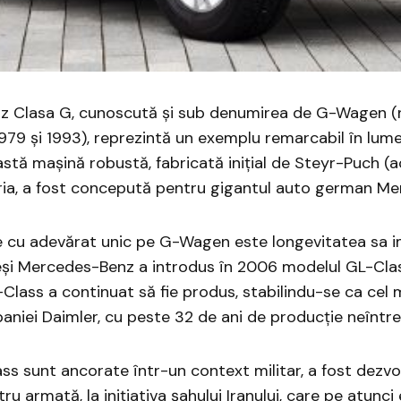
 Clasa G, cunoscută și sub denumirea de G-Wagen (
 1979 și 1993), reprezintă un exemplu remarcabil în lum
stă mașină robustă, fabricată inițial de Steyr-Puch 
tria, a fost concepută pentru gigantul auto german M
ce cu adevărat unic pe G-Wagen este longevitatea sa 
deși Mercedes-Benz a introdus în 2006 modelul GL-Clas
-Class a continuat să fie produs, stabilindu-se ca cel 
niei Daimler, cu peste 32 de ani de producție neîntre
ss sunt ancorate într-un context militar, a fost dezvolt
ru armată, la inițiativa șahului Iranului, care pe atunci