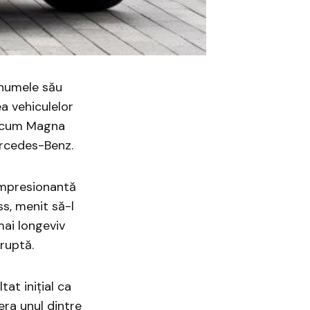
numele său
ea vehiculelor
(acum Magna
ercedes-Benz.
impresionantă
s, menit să-l
mai longeviv
ruptă.
at inițial ca
 era unul dintre