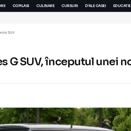
RII
COPILASI
CULINARE
CURSURI
D’ALE CASEI
EDUCATIE
entul SUV
 G SUV, începutul unei noi