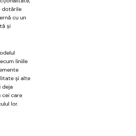
ționalitate,
 dotările
ernă cu un
tă și
odelul
ecum liniile
lemente
itate și alte
i deja
 cei care
lul lor.