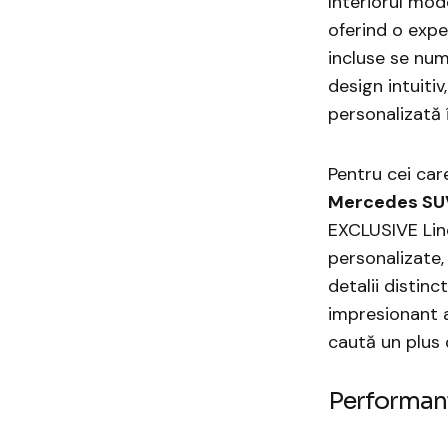
Interiorul mod
oferind o expe
incluse se nu
design intuiti
personalizată 
Pentru cei car
Mercedes SU
EXCLUSIVE Lin
personalizate, 
detalii distinc
impresionant a
caută un plus 
Performan