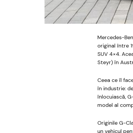
Mercedes-Benz
original între
SUV 4×4. Acea
Steyr) în Aus
Ceea ce îl fa
în industrie: 
înlocuiască, G
model al compa
Originile G-Cla
un vehicul pent