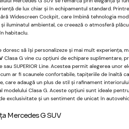
elului Mercedes G SUV se remarcă prin eleganță și func
riență de lux chiar și în echipamentul standard. Printre
mără Widescreen Cockpit, care îmbină tehnologia mod
v, și iluminatul ambiental, ce creează o atmosferă plăcu
în habitaclu.
e doresc să își personalizeze și mai mult experiența, m
V
Clasa G vine cu opțiuni de echipare suplimentare, pr
e sau SUPERIOR Line. Acestea permit alegerea unor e
cum ar fi scaunele confortabile, tapițeriile de înaltă cal
te, care adaugă un plus de stil și rafinament interiorulu
l modelului Clasa G. Aceste opțiuni sunt ideale pentru
de exclusivitate și un sentiment de unicat în autovehicu
ța Mercedes G SUV