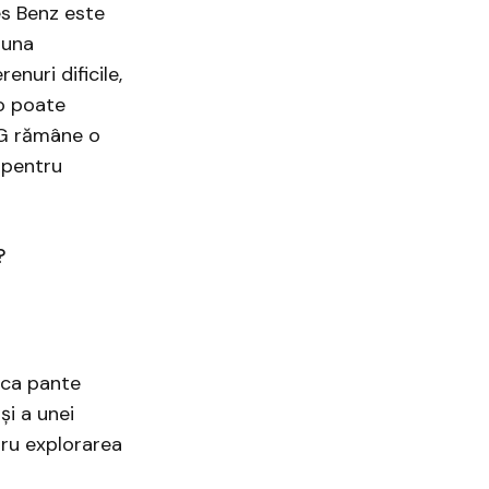
es Benz este
auna
nuri dificile,
 o poate
 G rămâne o
 pentru
?
rca pante
și a unei
tru explorarea