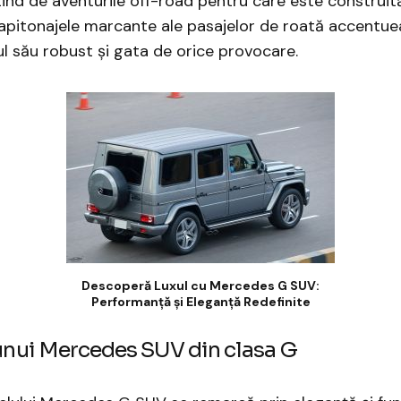
tind de aventurile off-road pentru care este construit
capitonajele marcante ale pasajelor de roată accentue
l său robust și gata de orice provocare.
Descoperă Luxul cu Mercedes G SUV:
Performanță și Eleganță Redefinite
 unui Mercedes SUV din clasa G