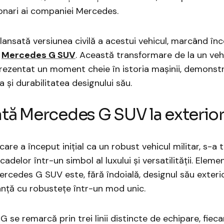
ționari ai companiei Mercedes.
t lansată versiunea civilă a acestui vehicul, marcând în
u
Mercedes G SUV
. Această transformare de la un vehi
eprezentat un moment cheie în istoria mașinii, demonst
 și durabilitatea designului său.
tă Mercedes G SUV la exterio
care a început inițial ca un robust vehicul militar, s-a
adelor într-un simbol al luxului și versatilității. Eleme
ercedes G SUV este, fără îndoială, designul său exterio
nță cu robustețe într-un mod unic.
G se remarcă prin trei linii distincte de echipare, fiec