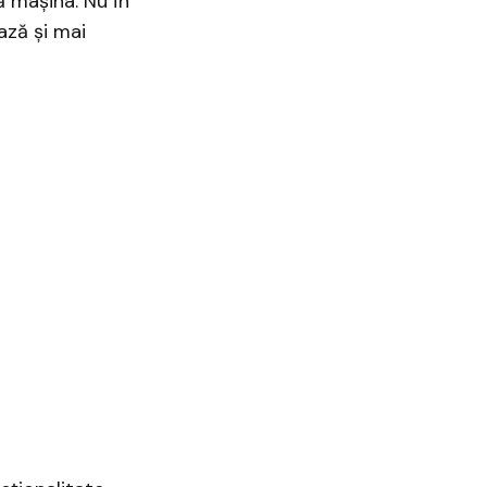
ă mașina. Nu în
ază și mai