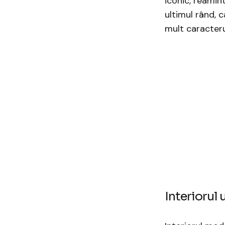
iconic, reamin
ultimul rând, 
mult caracteru
Interiorul