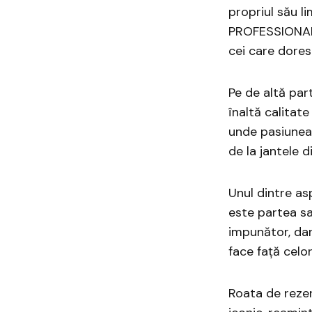
propriul său l
PROFESSIONAL p
cei care dores
Pe de altă par
înaltă calitate
unde pasiunea 
de la jantele d
Unul dintre as
este partea sa
impunător, dar 
face față celo
Roata de rezer