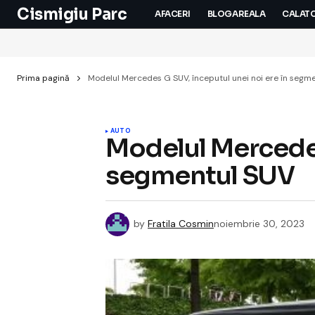
Cismigiu Parc
AFACERI
BLOGAREALA
CALATO
Prima pagină
Modelul Mercedes G SUV, începutul unei noi ere în segm
AUTO
Modelul Mercedes
segmentul SUV
by
Fratila Cosmin
noiembrie 30, 2023