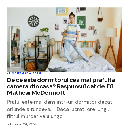
BLOGAREALA
D'ALE CASEI
De ce este dormitorul cea mai prafuita
camera din casa? Raspunsul dat de: Dl
Mathew McDermott
Praful este mai dens intr-un dormitor decat
oriunde altundeva. … Daca lucrati ore lungi,
filtrul murdar va ajunge…
februarie 24, 2023