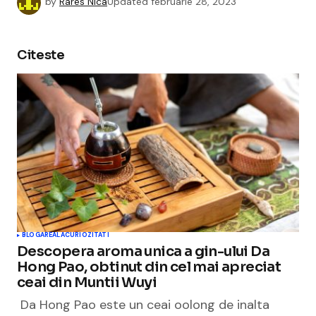
by
Rares Nica
Updated
februarie 28, 2023
Citeste
BLOGAREALA
CURIOZITATI
Descopera aroma unica a gin-ului Da
Hong Pao, obtinut din cel mai apreciat
ceai din Muntii Wuyi
Da Hong Pao este un ceai oolong de inalta