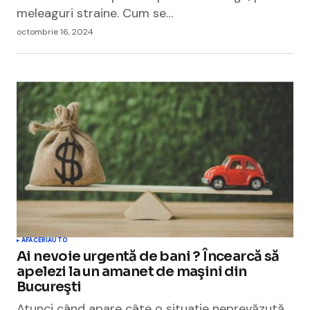
meleaguri straine. Cum se…
octombrie 16, 2024
AFACERI
AUTO
Ai nevoie urgentă de bani ? Încearcă să
apelezi la un amanet de maşini din
Bucureşti
Atunci când apare câte o situaţie neprevăzută