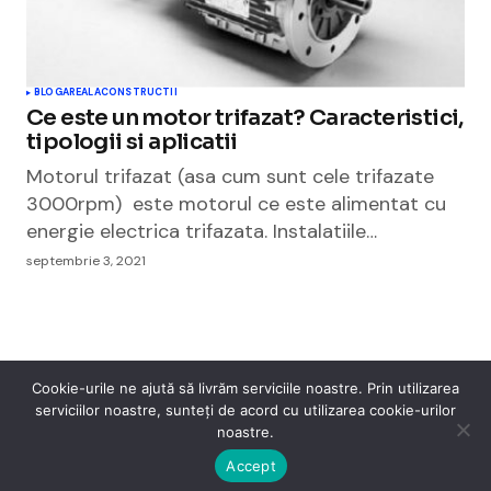
BLOGAREALA
CONSTRUCTII
Ce este un motor trifazat? Caracteristici,
tipologii si aplicatii
Motorul trifazat (asa cum sunt cele trifazate
3000rpm) este motorul ce este alimentat cu
energie electrica trifazata. Instalatiile…
septembrie 3, 2021
Cookie-urile ne ajută să livrăm serviciile noastre. Prin utilizarea
serviciilor noastre, sunteți de acord cu utilizarea cookie-urilor
Cismigiu Parc
noastre.
© 2024 CismigiuParc. All Rights Reserved.
Internet
Legislatie
Medical
Moda
Sarbatori
Telefoane
Contact
Accept