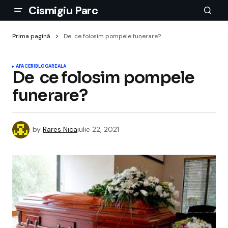
Cismigiu Parc
Prima pagină
De ce folosim pompele funerare?
AFACERI
BLOGAREALA
De ce folosim pompele
funerare?
by
Rares Nica
iulie 22, 2021