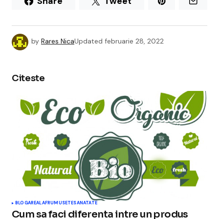
Share
Tweet
by
Rares Nica
Updated
februarie 28, 2022
Citeste
BLOGAREALA
FRUMUSETE
SANATATE
Cum sa faci diferenta intre un produs