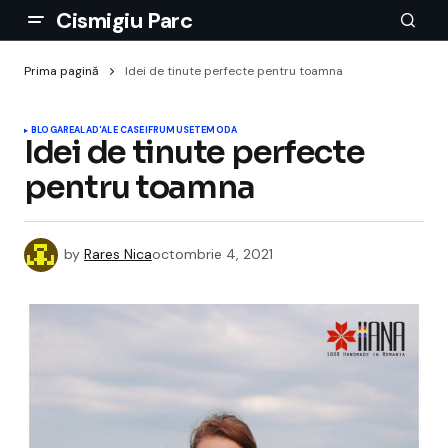
Cismigiu Parc
Prima pagină
Idei de tinute perfecte pentru toamna
BLOGAREALA
D'ALE CASEI
FRUMUSETE
MODA
Idei de tinute perfecte
pentru toamna
by
Rares Nica
octombrie 4, 2021