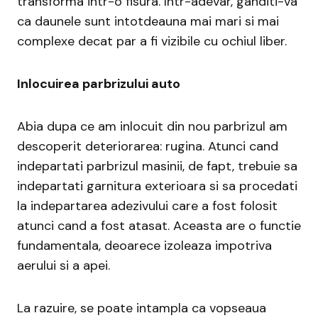
transforma intr-o fisura. Intr-adevar, ganditi-va
ca daunele sunt intotdeauna mai mari si mai
complexe decat par a fi vizibile cu ochiul liber.
Inlocuirea parbrizului auto
Abia dupa ce am inlocuit din nou parbrizul am
descoperit deteriorarea: rugina. Atunci cand
indepartati parbrizul masinii, de fapt, trebuie sa
indepartati garnitura exterioara si sa procedati
la indepartarea adezivului care a fost folosit
atunci cand a fost atasat. Aceasta are o functie
fundamentala, deoarece izoleaza impotriva
aerului si a apei.
La razuire, se poate intampla ca vopseaua