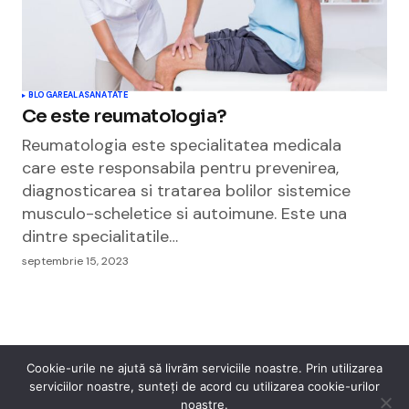
BLOGAREALA
SANATATE
Ce este reumatologia?
Reumatologia este specialitatea medicala
care este responsabila pentru prevenirea,
diagnosticarea si tratarea bolilor sistemice
musculo-scheletice si autoimune. Este una
dintre specialitatile…
septembrie 15, 2023
Cookie-urile ne ajută să livrăm serviciile noastre. Prin utilizarea
serviciilor noastre, sunteți de acord cu utilizarea cookie-urilor
Cismigiu Parc
noastre.