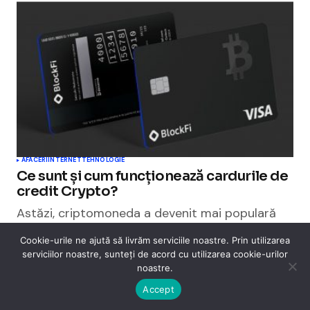
AFACERI
INTERNET
TEHNOLOGIE
Ce sunt și cum funcționează cardurile de
credit Crypto?
Astăzi, criptomoneda a devenit mai populară
decât acțiunile în rândul investitorilor din Marea
Cookie-urile ne ajută să livrăm serviciile noastre. Prin utilizarea
Britanie. La urma urmei, a…
serviciilor noastre, sunteți de acord cu utilizarea cookie-urilor
septembrie 24, 2024
noastre.
Accept