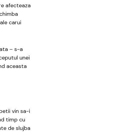
re afecteaza
 schimba
ale carui
iata – s-a
ceputul unei
and aceasta
etii vin sa-i
nd timp cu
nte de slujba