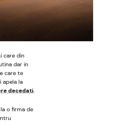
i care din
tina dar in
e care te
i apela la
ere decedati
.
la o firma de
entru