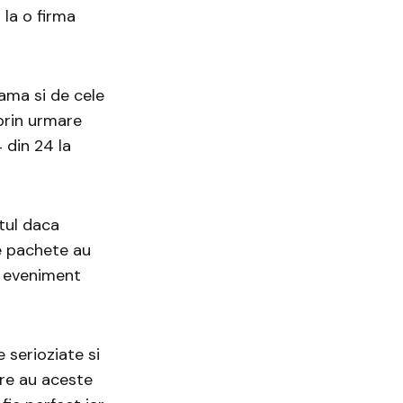
 la o firma
ama si de cele
prin urmare
4 din 24 la
tul daca
ne pachete au
n eveniment
 serioziate si
re au aceste