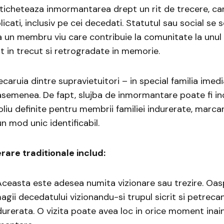
eticheteaza inmormantarea drept un rit de trecere, ca
licati, inclusiv pe cei decedati. Statutul sau social se
a un membru viu care contribuie la comunitate la unul 
nt in trecut si retrogradate in memorie.
ecaruia dintre supravietuitori – in special familia imed
semenea. De fapt, slujba de inmormantare poate fi in
liu definite pentru membrii familiei indurerate, marc
un mod unic identificabil.
erare traditionale includ:
 Aceasta este adesea numita vizionare sau trezire. Oasp
gii decedatului vizionandu-si trupul sicrit si petreca
ndurerata. O vizita poate avea loc in orice moment inai