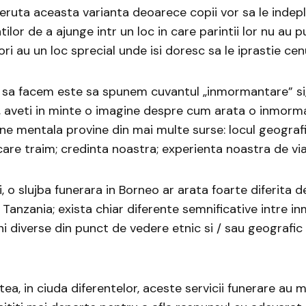
eruta aceasta varianta deoarece copii vor sa le indep
tilor de a ajunge intr un loc in care parintii lor nu au 
 ori au un loc sprecial unde isi doresc sa le iprastie cen
 sa facem este sa spunem cuvantul „inmormantare” si,
 aveti in minte o imagine despre cum arata o inmorm
e mentala provine din mai multe surse: locul geografic
care traim; credinta noastra; experienta noastra de via
, o slujba funerara in Borneo ar arata foarte diferita d
 Tanzania; exista chiar diferente semnificative intre i
uni diverse din punct de vedere etnic si / sau geografi
ea, in ciuda diferentelor, aceste servicii funerare au 