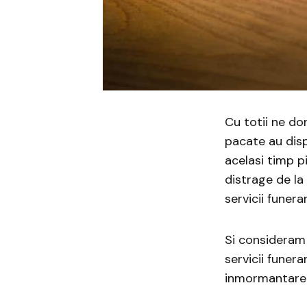
Cu totii ne do
pacate au disp
acelasi timp p
distrage de la 
servicii funer
Si consideram 
servicii funer
inmormantare