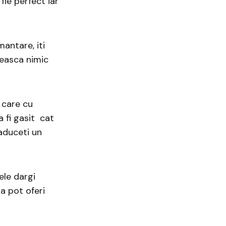
fie perfect iar
antare, iti
seasca nimic
 care cu
a fi gasit cat
aduceti un
ele dargi
a pot oferi