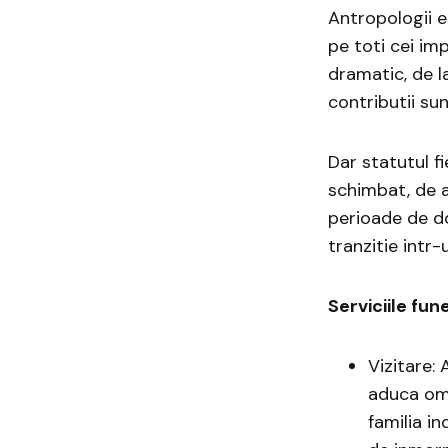
Antropologii 
pe toti cei imp
dramatic, de l
contributii su
Dar statutul fi
schimbat, de a
perioade de do
tranzitie intr-
Serviciile fun
Vizitare:
aduca oma
familia i