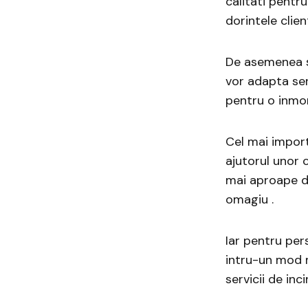
calitati pentru
dorintele clie
De asemenea se
vor adapta ser
pentru o inmor
Cel mai import
ajutorul unor c
mai aproape de
omagiu .
Iar pentru per
intru-un mod m
servicii de inc