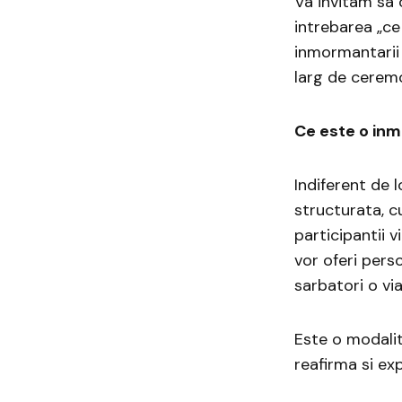
Va invitam sa 
intrebarea „ce
inmormantarii 
larg de ceremo
Ce este o in
Indiferent de 
structurata, cu
participantii v
vor oferi pers
sarbatori o via
Este o modalit
reafirma si ex