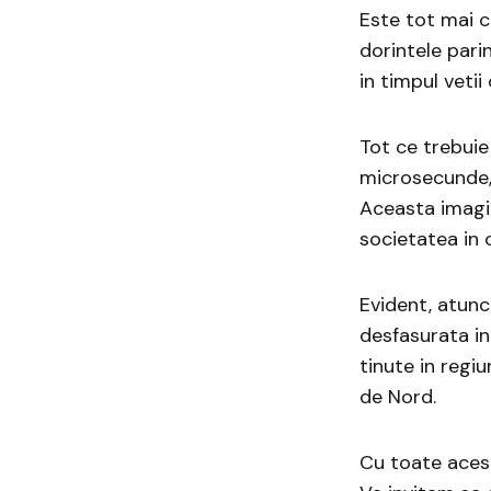
Este tot mai c
dorintele parin
in timpul vetii
Tot ce trebuie
microsecunde,
Aceasta imagin
societatea in 
Evident, atunci
desfasurata in
tinute in regi
de Nord.
Cu toate acest