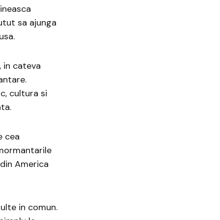
lineasca
putut sa ajunga
usa.
 in cateva
antare.
, cultura si
ta.
e cea
nmormantarile
c din America
multe in comun.