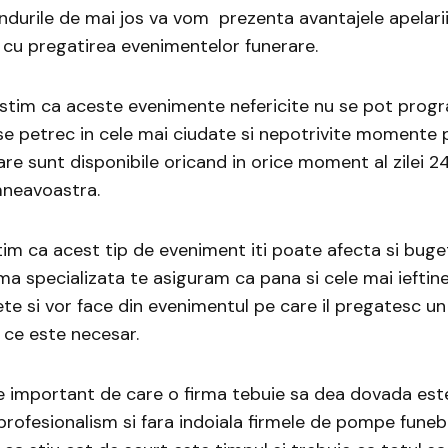
ndurile de mai jos va vom prezenta avantajele apelarii
 cu pregatirea evenimentelor funerare.
 stim ca aceste evenimente nefericite nu se pot progr
se petrec in cele mai ciudate si nepotrivite momente 
rare sunt disponibile oricand in orice moment al zilei 2
mneavoastra.
tim ca acest tip de eveniment iti poate afecta si buge
irma specializata te asiguram ca pana si cele mai iefti
ete si vor face din evenimentul pe care il pregatesc u
 ce este necesar.
e important de care o firma tebuie sa dea dovada este
rofesionalism si fara indoiala firmele de pompe funeb