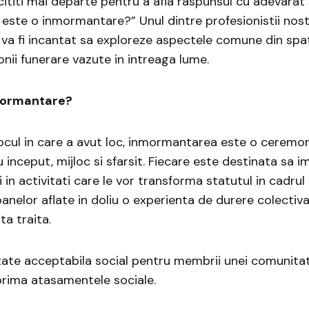
cititi mai departe pentru a afla raspunsul cu adevarat 
 este o inmormantare?” Unul dintre profesionistii nost
va fi incantat sa exploreze aspectele comune din spat
nii funerare vazute in intreaga lume.
mormantare?
locul in care a avut loc, inmormantarea este o ceremo
 inceput, mijloc si sfarsit. Fiecare este destinata sa i
ii in activitati care le vor transforma statutul in cadrul
oanelor aflate in doliu o experienta de durere colectiva
ta traita.
ate acceptabila social pentru membrii unei comunitat
prima atasamentele sociale.