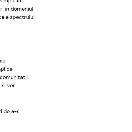
simplu la
ri in domeniul
ele spectrului
nie
mplice
 comunitatii,
 si vor
i de a-si