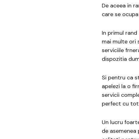
De aceea in ra
care se ocupa
In primul rand
mai multe ori 
serviciile frne
dispozitia du
Si pentru ca s
apelezi la o f
servicii compl
perfect cu tot
Un lucru foart
de asemenea p