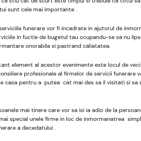
 ca stiu cat de scurt este timpul si trebuie ca totul sa 
ntui sunt cele mai importante .
rviciile funerare vor fi incadrate in ajutorul de inmorm
viciile in fuctie de bugetul tau ocupandu-se sa nu lip
mantare onorabila si pastrand caliatatea.
ant element al acestor evenimente este locul de veci
onsiliere profesionale al firmelor de servicii funerare v
 casa pentru a putea cat mai des sa il visitati si sa 
soanele mai tinere care vor sa isi ia adio de la persoan
ai special unele firme in loc de inmormanatrea simpl
inerare a decedatului .