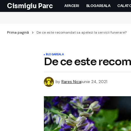
Cismigiu Parc
AFACERI
BLOGAREALA
CALATO
Prima pagină
De ce este recomandat sa apelezi la servicii funerare?
BLOGAREALA
De ce este recoma
by
Rares Nica
iunie 24, 2021