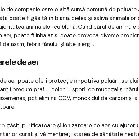
le de companie este o altă sursă comună de poluare a
ața poate fi găsită în blana, pielea și saliva animalelor 
joritatea animalelor cu blană. Când părul de animale
n aer, poate fi inhalat și poate provoca diverse problem
i de astm, febra fânului și alte alergii.
arele de aer
de aer poate oferi protecție împotriva poluării aerului 
anții precum praful, polenul, sporii de mucegai și păru
asemenea, pot elimina COV, monoxidul de carbon și a
toare.
ro
găsiţi purificatoare şi ionizatoare de aer, cu ajutoru
interior curat şi vă menţineţi starea de sănătate nealt