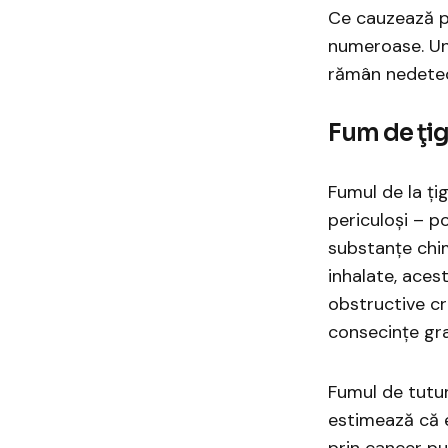
Ce cauzează po
numeroase. Une
rămân nedetec
Fum de ţi
Fumul de la țig
periculoși – p
substanțe chim
inhalate, ace
obstructive cr
consecințe gr
Fumul de tutun 
estimează că 
prin cancer pu