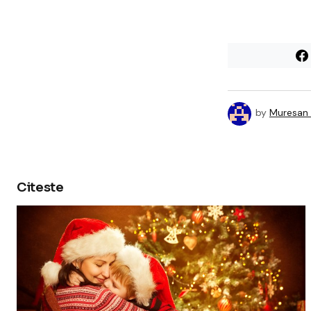
by
Muresan 
Citeste