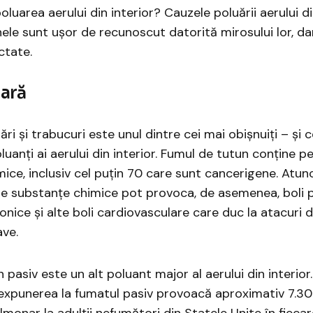
luarea aerului din interior? Cauzele poluării aerului di
le sunt ușor de recunoscut datorită mirosului lor, da
tate.
gară
ări şi trabucuri este unul dintre cei mai obișnuiți – și 
oluanți ai aerului din interior. Fumul de tutun conține 
ice, inclusiv cel puțin 70 care sunt cancerigene. Atun
ste substanțe chimice pot provoca, de asemenea, boli
onice și alte boli cardiovasculare care duc la atacuri d
ave.
pasiv este un alt poluant major al aerului din interior.
expunerea la fumatul pasiv provoacă aproximativ 7.3
lmonar la adulții nefumători din Statele Unite în fiecar