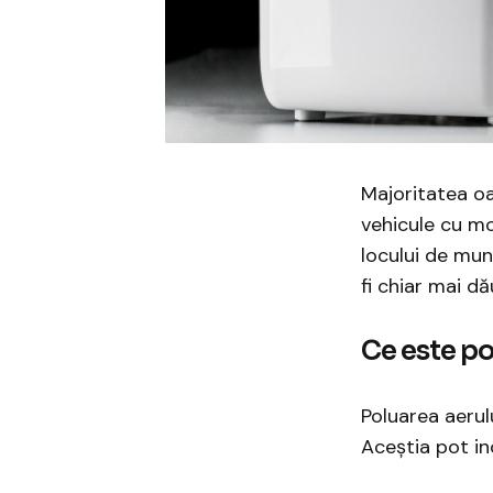
Majoritatea oa
vehicule cu mot
locului de mun
fi chiar mai d
Ce este po
Poluarea aerulu
Aceştia pot in