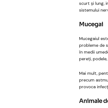
scurt și lung, i
sistemului ner
Mucegai
Mucegaiul este
probleme de săn
în medii umede 
pereți, podele,
Mai mult, pent
precum astmul 
provoca infecți
Animale d