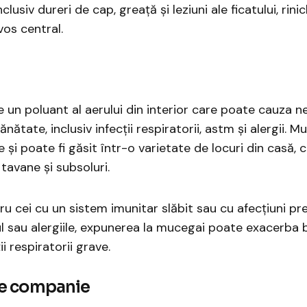
nclusiv dureri de cap, greață și leziuni ale ficatului, rinic
vos central.
 un poluant al aerului din interior care poate cauza 
ătate, inclusiv infecții respiratorii, astm și alergii. M
și poate fi găsit într-o varietate de locuri din casă, c
 tavane și subsoluri.
ru cei cu un sistem imunitar slăbit sau cu afecțiuni pr
sau alergiile, expunerea la mucegai poate exacerba bo
i respiratorii grave.
e companie