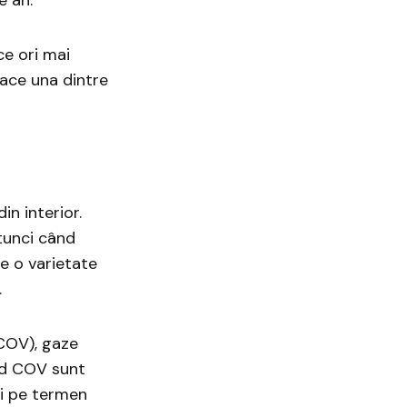
ce ori mai
face una dintre
n interior.
atunci când
e o varietate
.
(COV), gaze
nd COV sunt
ii pe termen