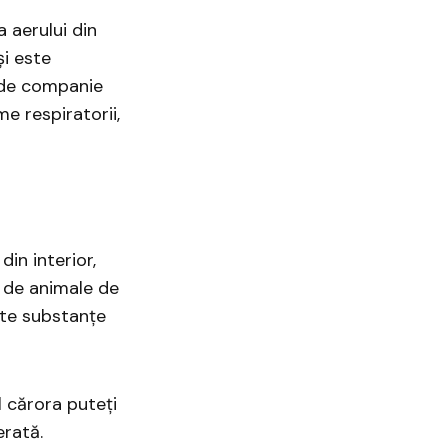
 aerului din
și este
 de companie
e respiratorii,
din interior,
l de animale de
lte substanțe
l cărora puteţi
erată.