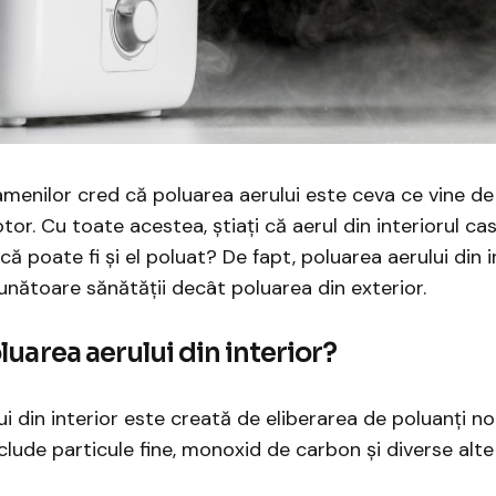
menilor cred că poluarea aerului este ceva ce vine de 
or. Cu toate acestea, știați că aerul din interiorul cas
că poate fi și el poluat? De fapt, poluarea aerului din 
ăunătoare sănătății decât poluarea din exterior.
luarea aerului din interior?
i din interior este creată de eliberarea de poluanți noci
clude particule fine, monoxid de carbon și diverse alte