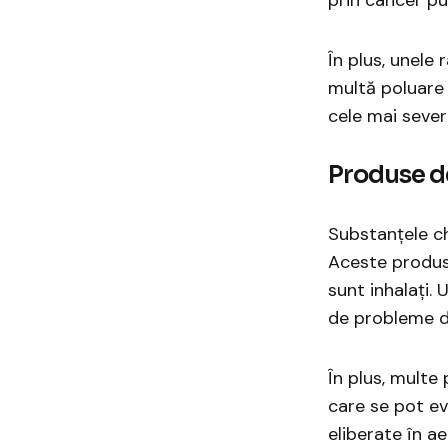
În plus, unele
multă poluare 
cele mai severe
Produse d
Substanțele ch
Aceste produse
sunt inhalați.
de probleme de 
În plus, multe
care se pot e
eliberate în a