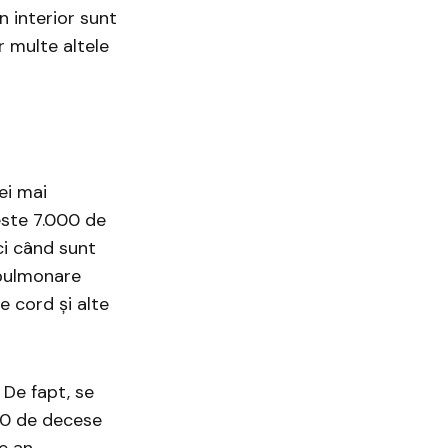
n interior sunt
r multe altele
cei mai
peste 7.000 de
ci când sunt
 pulmonare
e cord și alte
 De fapt, se
00 de decese
e an.