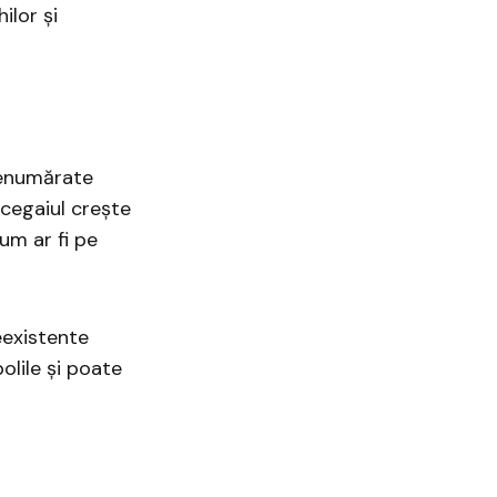
hilor și
nenumărate
ucegaiul crește
um ar fi pe
eexistente
lile și poate