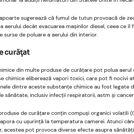
 rapoarte sugerează că fumul de tutun provoacă de ze
a aerului decât evacuarea mașinilor diesel, ceea ce îl 
 surse de poluare a aerului din interior.
e curăţat
imice din multe produse de curățare pot polua aerul di
 chimice eliberează vapori toxici, care pot fi nocivi 
 Unele dintre aceste substanțe chimice au fost legate d
sănătate, inclusiv infecții respiratorii, astm și cancer
 produse de curățare conțin compuși organici volatili 
vapora cu ușurință la temperatura camerei. Atunci câ
er, acestea pot provoca diverse efecte asupra sănătăț