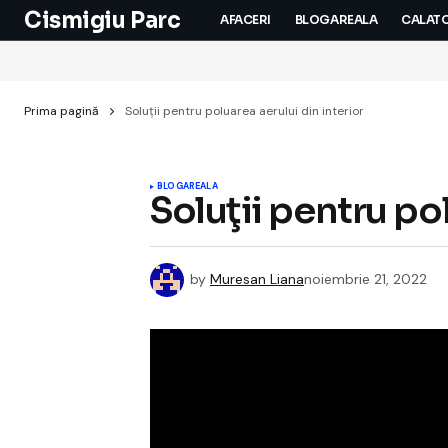
Cismigiu Parc
AFACERI
BLOGAREALA
CALATO
Prima pagină
Soluţii pentru poluarea aerului din interior
BLOGAREALA
Soluţii pentru pol
by
Muresan Liana
noiembrie 21, 2022